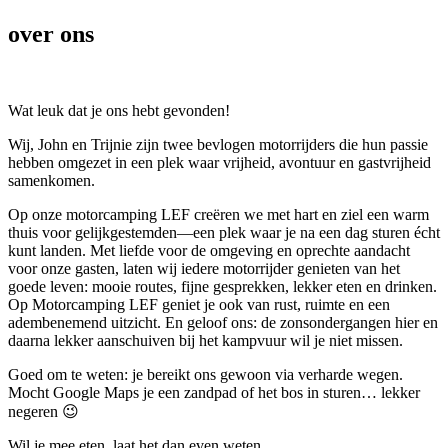
over ons
Wat leuk dat je ons hebt gevonden!
Wij, John en Trijnie zijn twee bevlogen motorrijders die hun passie
hebben omgezet in een plek waar vrijheid, avontuur en gastvrijheid
samenkomen.
Op onze motorcamping LEF creëren we met hart en ziel een warm
thuis voor gelijkgestemden—een plek waar je na een dag sturen écht
kunt landen. Met liefde voor de omgeving en oprechte aandacht
voor onze gasten, laten wij iedere motorrijder genieten van het
goede leven: mooie routes, fijne gesprekken, lekker eten en drinken.
Op Motorcamping LEF geniet je ook van rust, ruimte en een
adembenemend uitzicht. En geloof ons: de zonsondergangen hier en
daarna lekker aanschuiven bij het kampvuur wil je niet missen.
Goed om te weten: je bereikt ons gewoon via verharde wegen.
Mocht Google Maps je een zandpad of het bos in sturen… lekker
negeren 😉
Wil je mee eten, laat het dan even weten.