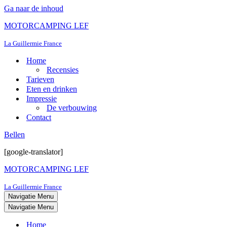
Ga naar de inhoud
MOTORCAMPING LEF
La Guillermie France
Home
Recensies
Tarieven
Eten en drinken
Impressie
De verbouwing
Contact
Bellen
[google-translator]
MOTORCAMPING LEF
La Guillermie France
Navigatie Menu
Navigatie Menu
Home