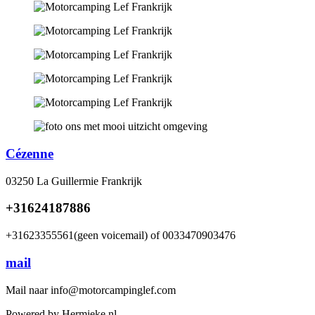
Cézenne
03250 La Guillermie Frankrijk
+31624187886
+31623355561(geen voicemail) of 0033470903476
mail
Mail naar info@motorcampinglef.com
Powered by Hermieke.nl